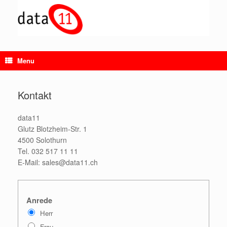
Skip
to
content
Menu
Kontakt
data11
Glutz Blotzheim-Str. 1
4500 Solothurn
Tel. 032 517 11 11
E-Mail: sales@data11.ch
Anrede
Herr
Frau